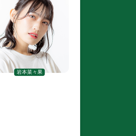
岩本菜々果