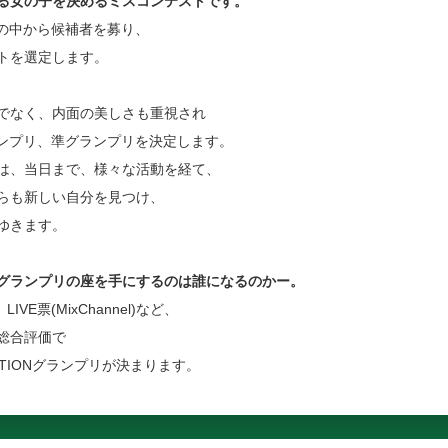
る女の子を決めるミスコンテストです。
モデルの中から候補者を募り、
トを選定します。
でなく、内面の美しさも重視され
にグランプリ、準グランプリを決定します。
は、当日まで、様々な活動を経て、
らも新しい自分を見つけ、
ゆきます。
グランプリの座を手にするのは誰になるのかー。
IVE票(MixChannel)など、
総合評価で
LLECTIONグランプリが決まります。