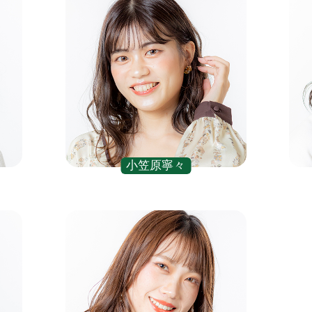
小笠原寧々
ABOUT
MODEL
BRAND
SALON