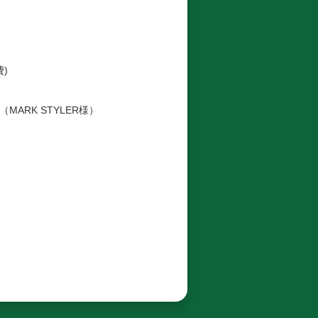
費)
）
（MARK STYLER様）