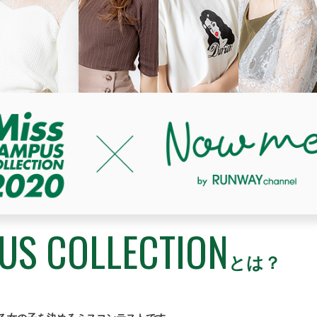
US COLLECTION
とは？