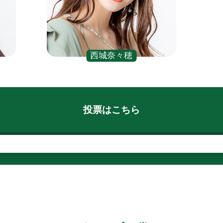
PERFORMANCE
TICKET / ACCESS
西城奈々穂
CONTACT
YELL CAMPUS登録
投票はこちら