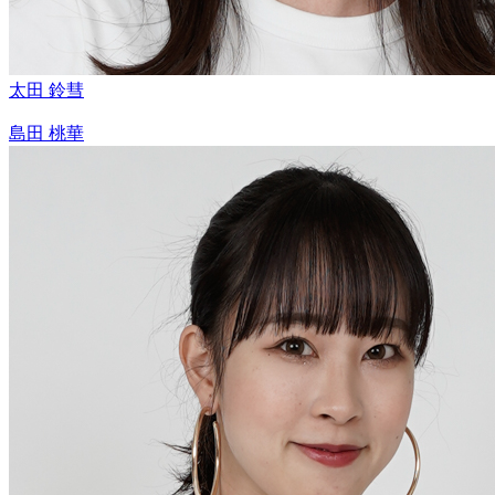
太田 鈴彗
島田 桃華