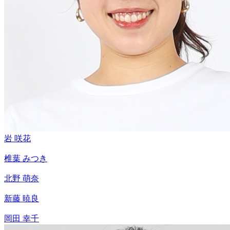
岩 咲花
椎葉 みつき
北野 萌奈
新藤 暁良
岡田 幸千