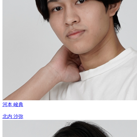
河本 峻典
北内 沙弥