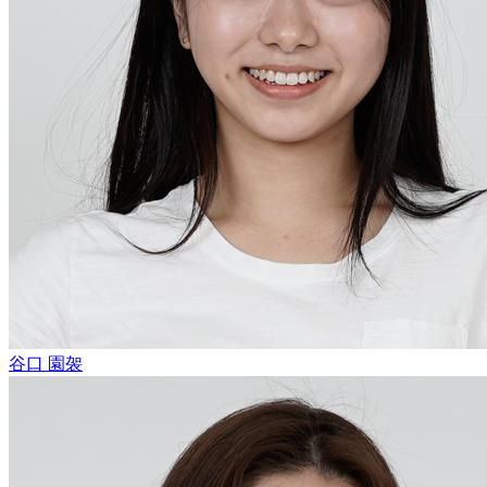
谷口 園袈