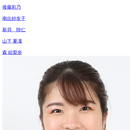
後藤彩乃
南出紗友子
新貝 陸仁
山下 夏凜
森 絵梨奈