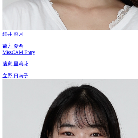
細井 菜月
荷方 夏希
MissCAM Entry
藤家 里莉花
立野 日南子