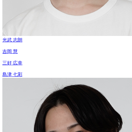
光武 志朗
吉岡 慧
三好 広幸
島津 七彩